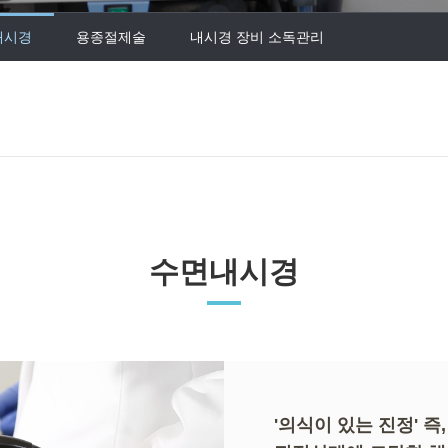
내시경
용종절제술
내시경 장비 소독관리
수면내시경
'의식이 있는 진정' 