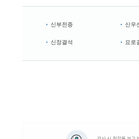
신부전증
신우
신장결석
요로
검사 시 천장을 보고