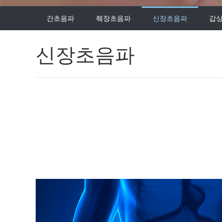
간초음파
췌장초음파
신장초음파
갑
신장초음파