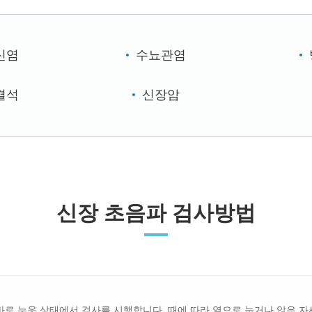
신염
수뇨관염
결석
신장암
신장 초음파 검사방법
 바로 누운 상태에서 검사를 시행합니다. 때에 따라 옆으로 눕거나 앉은 