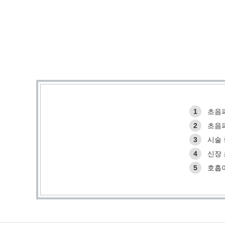
1
초음
2
초음파
3
시술 
4
신장 
5
호흡이