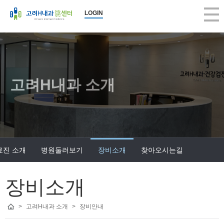
LOGIN
고려H내과 소개
료진 소개
병원둘러보기
장비소개
찾아오시는길
장비소개
>
고려H내과 소개
>
장비안내