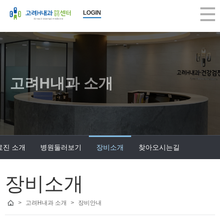
LOGIN
고려H내과 소개
료진 소개
병원둘러보기
장비소개
찾아오시는길
장비소개
>
고려H내과 소개
>
장비안내