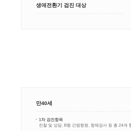
생애전환기 검진 대상
만40세
1차 검진항목
진찰 및 상담, B형 간염항원, 항체검사 등 총 24개