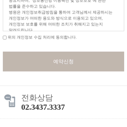
중요시하며, "정보통신망 이용촉진 및 정보보호"에 관한
법률을 준수하고 있습니다.
병원은 개인정보취급방침을 통하여 고객님께서 제공하시는
개인정보가 어떠한 용도와 방식으로 이용되고 있으며,
개인정보 보호를 위해 어떠한 조치가 취해지고 있는지
알려드립니다.
위의 개인정보 수집 처리에 동의합니다.
■ 수집하는 개인정보의 항목 및 수집방법
[홈페이지 개인정보 수집항목] - 필수 항목 : 작성자명,
핸드폰번호 - 서비스 이용 과정이나 서비스 제공 업무 처리
과정에서 다음 정보들이 자동으로 생성되어 수집될 수
예약신청
있습니다.
ο 수집항목
서비스 이용기록, 접속 로그, 쿠키, 접속 IP 정보
ο 개인정보 수집방법
홈페이지 인터넷예약 게시판
전화상담
■ 개인정보의 수집 및 이용목적
02.3437.3337
병원은 수집한 개인정보를 다음의 목적을 위해 활용합니다.
ο 사용자가 제공한 모든 정보는 하기 목적에 필요한 용도
이외로는 사용되지 않으며 이용 목적이 변경될 시에는 사전
동의를 구할 것입니다.