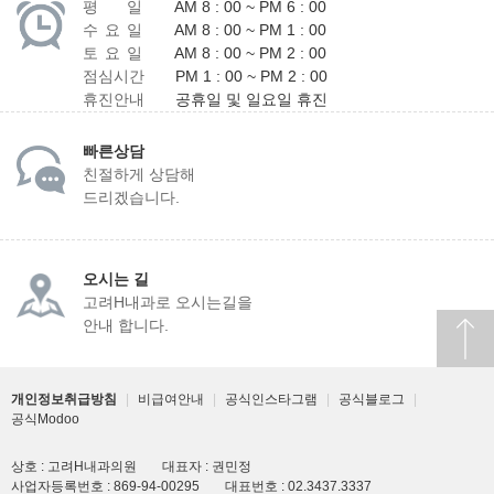
평 일
AM 8 : 00 ~ PM 6 : 00
작성자명, 핸드폰번호 : 서비스 이용에 따른 본인 식별에 이용,
수 요 일
AM 8 : 00 ~ PM 1 : 00
게시판 내 게시글 등록 및 확인(수정,삭제)
토 요 일
AM 8 : 00 ~ PM 2 : 00
SMS 서비스 수신 : 고지사항 전달, 불만처리 등을 위한 원활한
점심시간
PM 1 : 00 ~ PM 2 : 00
의사소통 경로의 확보, 상담 답변 및 확인 안내
휴진안내
공휴일 및 일요일 휴진
■ 개인정보의 보유 및 이용기간
빠른상담
홈페이지 개인정보 관리 및 보유기간은 홈페이지 폐쇄 전까지
친절하게 상담해
입니다.
드리겠습니다.
병원은 개인정보의 수집목적 또는 제공받은 목적이 달성된
때에는 귀하의 개인정보를 지체없이 파기합니다.
다만, 수집목적 또는 제공받은 목적이 달성된 경우에도 상법 등
법령의 규정에 의하여 보존할 필요성이 있는 경우에는 귀하의
오시는 길
개인정보를 보유할 수 있습니다.
고려H내과로 오시는길을
ο 보존 항목
안내 합니다.
소비자의 불만 또는 분쟁처리에 관한 기록 : 3년 (전자상거래
등에서의 소비자보호에 관한 법률)
신용정보의 수집/처리 및 이용 등에 관한 기록 : 3년
개인정보취급방침
|
비급여안내
|
공식인스타그램
|
공식블로그
|
(신용정보의 이용 및 보호에 관한 법률)
공식Modoo
본인 확인에 관한 기록 : 6개월 (정보통신망 이용촉진 및
정보보호 등에 관한 법률)
상호 : 고려H내과의원
대표자 : 권민정
방문에 관한 기록 : 3개월 (통신비밀보호법)
사업자등록번호 : 869-94-00295
대표번호 : 02.3437.3337