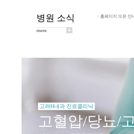
병원 소식
홈페이지 오픈 안
more
이전 슬라이드
고려H내과 진료클리닉
고혈압/당뇨/