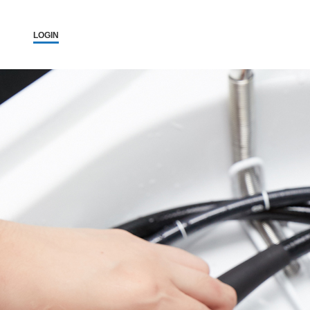
고려H내과의원
2026-08-07 12:08:19
고려H내과의원, 구의동내과, 건강검진, 당일 대장내시경, 5대암검진, 생애
LOGIN
고려H내과
고려H내과는 생활수준의 향상과 인구의 고령화로 인해 성인병 등 내과 
고려H내과는 국민건강보험공단 (일반검진, 암검진, 생애전환기)뿐 아니
고려H내과는 지역주민의 많은 관심과 사랑으로 지금의 모습으로 성장할 
앞으로도 한결같은 마음으로 여러분의 건강을 책임지는 편안한 병원이 
작
진료 항목 : 종합검진, 건강검진, 내시경, 초음파, 내과, 수액
내
진료 안내 :
건강검진 - 공단검진, 생애전환기검진, 5대암검진, 학생검진, 개인종합검
검
내시경 - 위/대장 내시경, 당일 대장내시경, 당일 용종절제술, 수면 내시
내과 진료 - 당뇨병, 고혈압, 갑상선, 소화기, 호흡기, 순환기, 골다공증,
철
근무 시간 : 평일 am 8:00 ~ pm 6:00, 수요일 am 8:00 ~ pm 1:00, 토요일 
세
휴무일 : 일요일, 공휴일 휴진
소
병원 주소 : 서울시 광진구 아차산로 373(구의동 246-15) 원이빌딩 3층