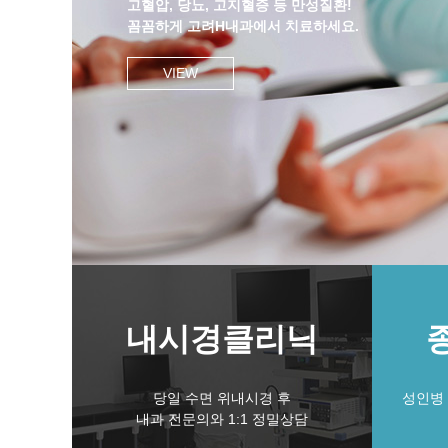
고혈압, 당뇨, 고지혈증 등 만성질환!
꼼꼼하게 고려H내과에서 치료하세요.
VIEW
내시경클리닉
당일 수면 위내시경 후
성인병
내과 전문의와 1:1 정밀상담