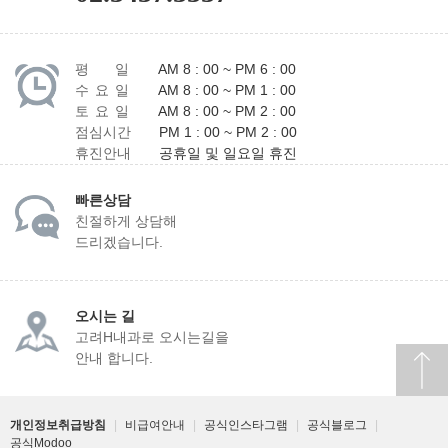
평 일
AM 8 : 00 ~ PM 6 : 00
수 요 일
AM 8 : 00 ~ PM 1 : 00
토 요 일
AM 8 : 00 ~ PM 2 : 00
점심시간
PM 1 : 00 ~ PM 2 : 00
휴진안내
공휴일 및 일요일 휴진
빠른상담
친절하게 상담해
드리겠습니다.
오시는 길
고려H내과로 오시는길을
안내 합니다.
개인정보취급방침
|
비급여안내
|
공식인스타그램
|
공식블로그
|
공식Modoo